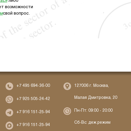
ться
либо
 нет возможности
ам
свой вопрос.
127006 г. Москва,
+7 495 694-36-00
Малая Дмитровка, 20
+7 925 505-24-42
Пн-Пт: 09:00 - 20:00
+7 916 151-25-94
Сб-Вс: деж.режим
+7 916 151-25-94