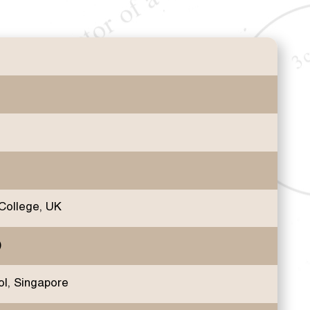
College, UK
)
l, Singapore