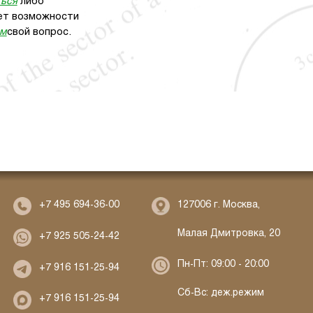
ться
либо
 нет возможности
ам
свой вопрос.
127006 г. Москва,
+7 495 694-36-00
Малая Дмитровка, 20
+7 925 505-24-42
Пн-Пт: 09:00 - 20:00
+7 916 151-25-94
Сб-Вс: деж.режим
+7 916 151-25-94